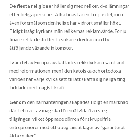
De flesta religioner
håller sig med reliker, dvs lämningar
efter heliga personer. Allra finast är en kroppsdel, men
även föremål som den helige har vidrört smäller högt.
Tidigt insåg kyrkans män relikernas reklamvärde. För ju
finare relik, desto fler besökare i kyrkan med ty
åtföljande växande inkomster.
I vår del
av Europa avskaffades relikdyrkan i samband
med reformationen, men i den katolska och ortodoxa
världen har varje kyrka sett till att skaffa sig heliga ting
laddade med magisk kraft.
Genom
den här hanteringen skapades tidigt en marknad
där behovet av magiska föremål vida översteg
tillgången, vilket öppnade dörren för skrupelfria
entreprenörer med ett obegränsat lager av ”garanterat
äkta reliker”.